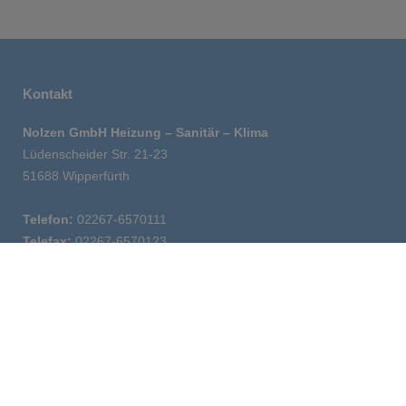
Kontakt
Nolzen GmbH Heizung – Sanitär – Klima
Lüdenscheider Str. 21-23
51688 Wipperfürth
Telefon:
02267-6570111
Telefax:
02267-6570123
Email:
info@nolzen-shk.de
Öffnungszeiten
Montag – Donnerstag:
7.00 -16.30 Uhr