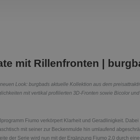
te mit Rillenfronten | burg
neuen Look: burgbads aktuelle Kollektion aus dem preisattrakt
ichkeiten mit vertikal profilierten 3D-Fronten sowie Bicolor un
rogramm Fiumo verkörpert Klarheit und Geradlinigkeit. Dabei e
aschtisch mit seiner zur Beckenmulde hin umlaufend abgeschrä
Seite der Serie wird nun mit der Ergänzung Fiumo 2.0 durch ein