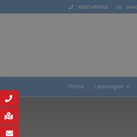
02267-6570111
info
Home
Leistungen