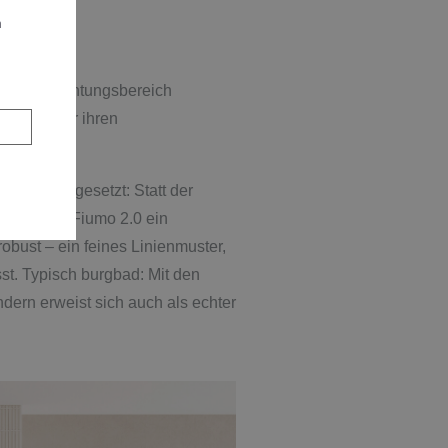
n
rten Einrichtungsbereich
 dabei aber ihren
uglich umgesetzt: Statt der
ronten von Fiumo 2.0 ein
 robust – ein feines Linienmuster,
st. Typisch burgbad: Mit den
ndern erweist sich auch als echter