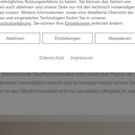
estmögliches Nutzungserlebnis zu bieten. Sie können das Setzen von
es auch ablehnen und unsere Seite nur mit den technisch notwendige
URAUM FÜR DAS LIFESTYLE-BAD
es nutzen. Weitere Informationen, sowie eine detaillierte Übersicht der
es und eingesetzten Technologien finden Sie in unserer
schutzerklärung
. Sie können Ihre
Einstellungen
jederzeit ändern.
n ihrer eleganten Wirkung wegen aktuell gerne im designorientie
ideboards etwa erhalten so eine dekorative Anmutung, behalten
Ablehnen
Ablehnen
Einstellungen
Akzeptieren
en natürlichen Charme von Holzoberflächen bei.
 Patrick Frey diesen Trend zusammen mit burgbad nun praxista
Datenschutz
Impressum
sseefronten bei der Originalkollektion Fiumo zeigen die neuen F
, thermofolierte Oberflächenstruktur wirkt dabei eher filigran als
nspiel Lebendigkeit verleiht und es weniger massiv wirken läs
ist das Oberflächenrelief nicht nur besonders pflegeleicht, so