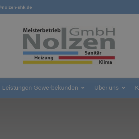
@nolzen-shk.de
Leistungen Gewerbekunden
Über uns
K